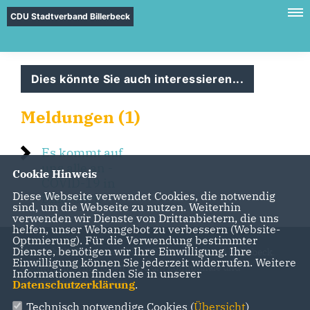
CDU Stadtverband Billerbeck
Dies könnte Sie auch interessieren...
Meldungen (1)
Es kommt auf
uns alle an -
Cookie Hinweis
COVID-19 in
Diese Webseite verwendet Cookies, die notwendig
Billerbeck
sind, um die Webseite zu nutzen. Weiterhin
verwenden wir Dienste von Drittanbietern, die uns
helfen, unser Webangebot zu verbessern (Website-
Optmierung). Für die Verwendung bestimmter
Dienste, benötigen wir Ihre Einwilligung. Ihre
Herzlich Willkommen beim CDU Stadtverband Billerbeck.
Einwilligung können Sie jederzeit widerrufen. Weitere
Aktuelle Informationen rund um kommunale und
Informationen finden Sie in unserer
landspolitische Themen
Datenschutzerklärung
.
Technisch notwendige Cookies (
Übersicht
)