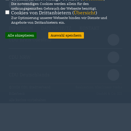
Die notwendigen Cookies werden allein für den
ordnungsgemäßen Gebrauch der Webseite benötigt.
Cookies von Drittanbietern (
Übersicht
)
Zur Optimierung unserer Webseite binden wir Dienste und
Angebote von Drittanbietern ein.
IMPRESSUM
DATENSCHUTZ
KONTAKT
Alle akzeptieren
Auswahl speichern
CDU Kreis Coesfeld
CDU NRW
CDU Deutschlands
@2026 CDU Stadtverband
Realisation: Sharkness Media
Billerbeck
GmbH & Co. KG
Alle Rechte vorbehalten.