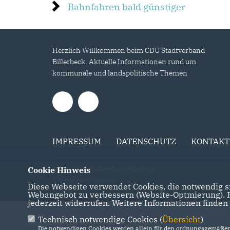
Bahnfahren bald günstiger
Herzlich Willkommen beim CDU Stadtverband
Billerbeck. Aktuelle Informationen rund um
kommunale und landspolitische Themen
IMPRESSUM
DATENSCHUTZ
KONTAKT
Cookie Hinweis
@2026 CDU Stadtverband Billerbeck
Alle Rechte vorbehalten.
Diese Webseite verwendet Cookies, die notwendig si
Webangebot zu verbessern (Website-Optmierung). Fü
jederzeit widerrufen. Weitere Informationen finden
Technisch notwendige Cookies (
Übersicht
)
Die notwendigen Cookies werden allein für den ordnungsgemäßen 