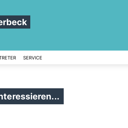
erbeck
TRETER
SERVICE
nteressieren...