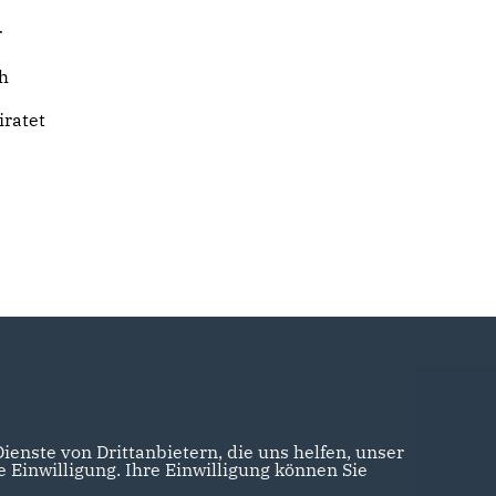
r
h
iratet
enste von Drittanbietern, die uns helfen, unser
Einwilligung. Ihre Einwilligung können Sie