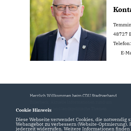
Kont
Temmin
48727 B
Telefon
E-Ma
Herzlich Willkommen beim CDU Stadtverband
Billerbeck. Aktuelle Informationen rund um
kommunale und landspolitische Themen
Cookie Hinweis
Diese Webseite verwendet Cookies, die notwendig si
Webangebot zu verbessern (Website-Optmierung). Fü
jederzeit widerrufen. Weitere Informationen finden