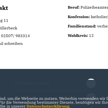
akt
Beruf:
Polizeibeamte
Konfession:
katholisc
g 11
Familienstand:
verhe
illerbeck
Wahlkreis:
12
: 02507/ 983314
il schreiben
CDU Kreis Coesfeld
CDU NRW
nd, um die Webseite zu nutzen. Weiterhin verwenden wir Di
r die Verwendung bestimmter Dienste, benötigen wir Ihre 
 Sie in unserer
Datenschutzerklärung
.